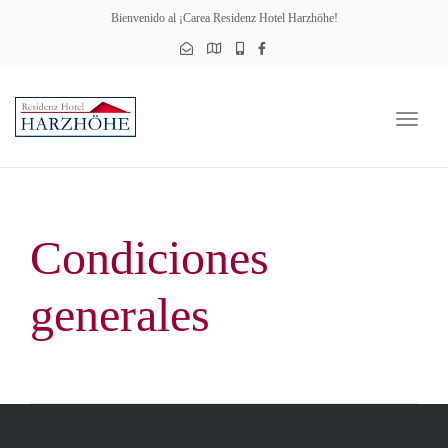
Bienvenido al ¡Carea Residenz Hotel Harzhöhe!
Altern
la
naveg
Condiciones
generales